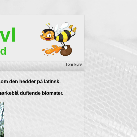
vl
rd
Tom kurv
om den hedder på latinsk.
ørkeblå duftende blomster.