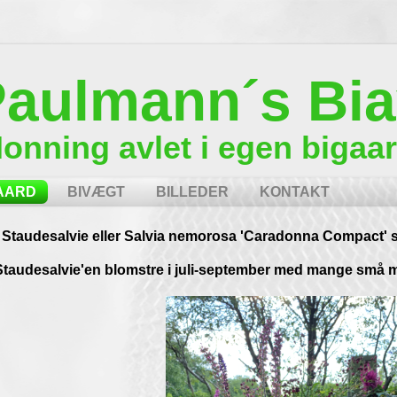
aulmann´s Bia
onning avlet i egen bigaa
AARD
BIVÆGT
BILLEDER
KONTAKT
Staudesalvie eller Salvia nemorosa 'Caradonna Compact' s
Staudesalvie'en blomstre i juli-september med mange små m